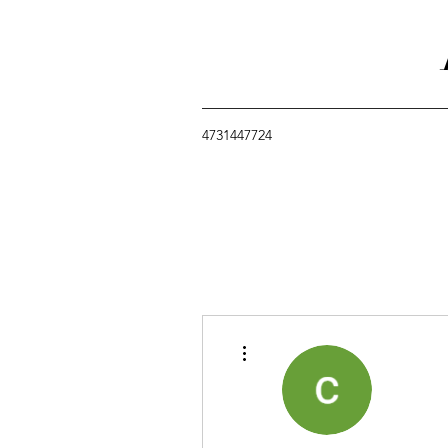
4731447724
Más acciones