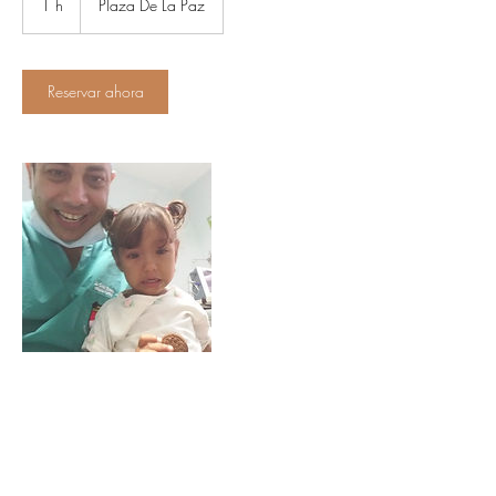
1 h
1
Plaza De La Paz
Reservar ahora
Datos de contacto
Guanajuato - Marfil 88, Marfil, 36250 Marfil,
Gto., México